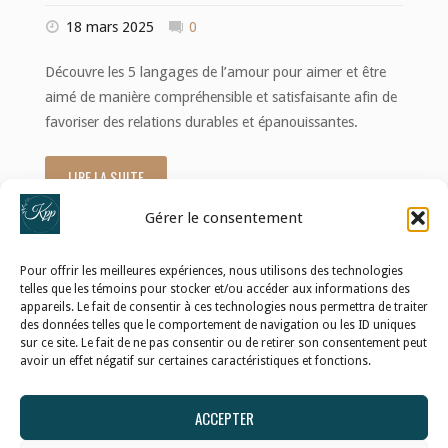
18 mars 2025
0
Découvre les 5 langages de l’amour pour aimer et être
aimé de manière compréhensible et satisfaisante afin de
favoriser des relations durables et épanouissantes.
LIRE LA SUITE
"Les
Gérer le consentement
5
langages
Pour offrir les meilleures expériences, nous utilisons des technologies
telles que les témoins pour stocker et/ou accéder aux informations des
de
appareils. Le fait de consentir à ces technologies nous permettra de traiter
POLITIQUE DE CONFIDENTIALITÉ
des données telles que le comportement de navigation ou les ID uniques
sur ce site. Le fait de ne pas consentir ou de retirer son consentement peut
l’amour
POLITIQUE DE TÉMOINS (UE)
avoir un effet négatif sur certaines caractéristiques et fonctions.
:
ACCEPTER
le