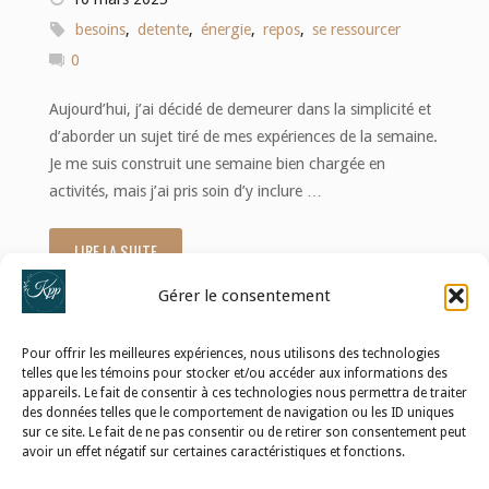
besoins
,
detente
,
énergie
,
repos
,
se ressourcer
0
Aujourd’hui, j’ai décidé de demeurer dans la simplicité et
d’aborder un sujet tiré de mes expériences de la semaine.
Je me suis construit une semaine bien chargée en
activités, mais j’ai pris soin d’y inclure …
LIRE LA SUITE
"Savoir
Gérer le consentement
se
ressourcer
Pour offrir les meilleures expériences, nous utilisons des technologies
telles que les témoins pour stocker et/ou accéder aux informations des
:
appareils. Le fait de consentir à ces technologies nous permettra de traiter
POLITIQUE DE CONFIDENTIALITÉ
des données telles que le comportement de navigation ou les ID uniques
sur ce site. Le fait de ne pas consentir ou de retirer son consentement peut
le
POLITIQUE DE TÉMOINS (UE)
avoir un effet négatif sur certaines caractéristiques et fonctions.
pouvoir