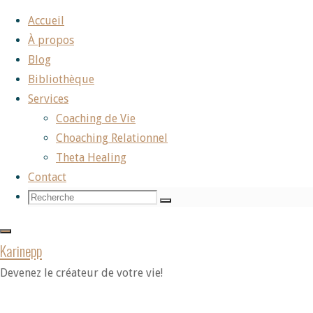
Aller
Accueil
au
À propos
contenu
Blog
Bibliothèque
Services
Coaching de Vie
Choaching Relationnel
Theta Healing
Contact
Recherche
Recherche
Recherche
pour:
Karinepp
Devenez le créateur de votre vie!