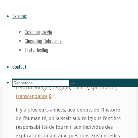
croisée des chemins entre
Services
la neuroscience et la
Coaching de Vie
Choaching Relationnel
religion
Theta Healing
Contact
Par
Karine Proulx-Plante
27 février 2025
27
février 2025
études
,
méditation
,
Recherche
Recherche
neurothéologie
,
religion
,
science
,
spiritualité
,
Recherche
pour:
transcendance
0
Il y a plusieurs années, aux débuts de l’histoire
de l’humanité, on laissait aux religions l’entière
responsabilité de fournir aux individus des
explications quant aux questions existentielles