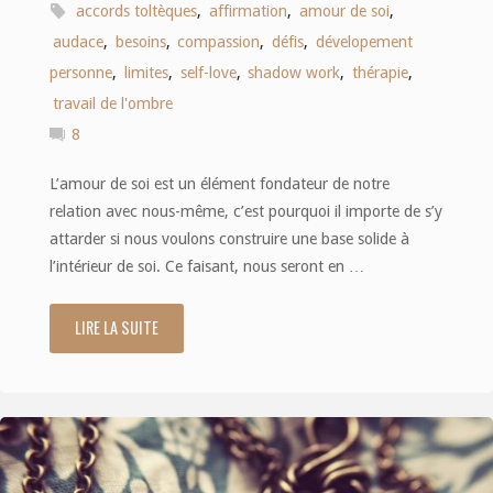
accords toltèques
,
affirmation
,
amour de soi
,
audace
,
besoins
,
compassion
,
défis
,
dévelopement
personne
,
limites
,
self-love
,
shadow work
,
thérapie
,
travail de l'ombre
8
L’amour de soi est un élément fondateur de notre
relation avec nous-même, c’est pourquoi il importe de s’y
attarder si nous voulons construire une base solide à
l’intérieur de soi. Ce faisant, nous seront en …
LIRE LA SUITE
"Self-
love
:
10