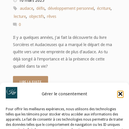
10 mars 2025
audace
,
défis
,
développement personnel
,
écriture
,
lecture
,
objectifs
,
rêves
0
Il y a quelques années, j’ai fait la découverte du livre
Sorcières et Audacieuses qui a marqué le départ de ma
quête vers une vie empreinte de plus d’audace. As-tu
déjà songé à l’importance et à la présence de cette
qualité dans ta vie?
LIRE LA SUITE
"Libérer
Gérer le consentement
son
plein
Pour offrir les meilleures expériences, nous utilisons des technologies
telles que les témoins pour stocker et/ou accéder aux informations des
potentiel
appareils. Le fait de consentir à ces technologies nous permettra de traiter
POLITIQUE DE CONFIDENTIALITÉ
des données telles que le comportement de navigation ou les ID uniques