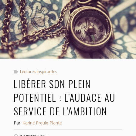
clés
pour
l’amour
de
soi (Partie
2)"
Lectures inspirantes
LIBÉRER SON PLEIN
POTENTIEL : L’AUDACE AU
SERVICE DE L’AMBITION
Par
Karine Proulx-Plante