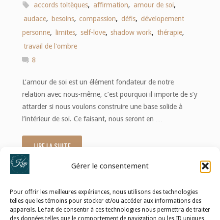
accords toltèques
,
affirmation
,
amour de soi
,
audace
,
besoins
,
compassion
,
défis
,
dévelopement
personne
,
limites
,
self-love
,
shadow work
,
thérapie
,
travail de l'ombre
8
L’amour de soi est un élément fondateur de notre
relation avec nous-même, c’est pourquoi il importe de s’y
attarder si nous voulons construire une base solide à
l’intérieur de soi. Ce faisant, nous seront en …
LIRE LA SUITE
"Self-
Gérer le consentement
love
:
Pour offrir les meilleures expériences, nous utilisons des technologies
telles que les témoins pour stocker et/ou accéder aux informations des
10
appareils. Le fait de consentir à ces technologies nous permettra de traiter
POLITIQUE DE CONFIDENTIALITÉ
des données telles que le comportement de navigation ou les ID uniques