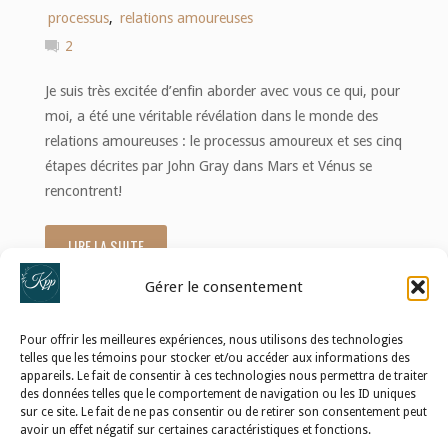
processus
,
relations amoureuses
2
Je suis très excitée d’enfin aborder avec vous ce qui, pour
moi, a été une véritable révélation dans le monde des
relations amoureuses : le processus amoureux et ses cinq
étapes décrites par John Gray dans Mars et Vénus se
rencontrent!
LIRE LA SUITE
"Les
Gérer le consentement
premières
étapes
Pour offrir les meilleures expériences, nous utilisons des technologies
telles que les témoins pour stocker et/ou accéder aux informations des
du
appareils. Le fait de consentir à ces technologies nous permettra de traiter
POLITIQUE DE CONFIDENTIALITÉ
des données telles que le comportement de navigation ou les ID uniques
sur ce site. Le fait de ne pas consentir ou de retirer son consentement peut
processus
POLITIQUE DE TÉMOINS (UE)
avoir un effet négatif sur certaines caractéristiques et fonctions.