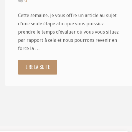
0
Cette semaine, je vous offre un article au sujet
d’une seule étape afin que vous puissiez
prendre le temps d’évaluer où vous vous situez
par rapport à cela et nous pourrons revenir en
force la …
LIRE LA SUITE
"La
troisième
étape
du
processus