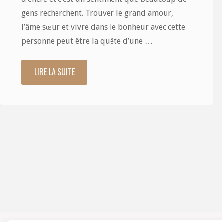
gens recherchent. Trouver le grand amour,
l’âme sœur et vivre dans le bonheur avec cette
personne peut être la quête d’une …
LIRE LA SUITE
"Les
six
étapes
prévisibles
du
divorce"