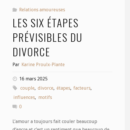
Relations amoureuses
LES SIX ÉTAPES
PRÉVISIBLES DU
DIVORCE
Par
Karine Proulx-Plante
16 mars 2025
couple
,
divorce
,
étapes
,
facteurs
,
influences
,
motifs
0
L’amour a toujours fait couler beaucoup
d’encre et c’est un sentiment que beaucoup de