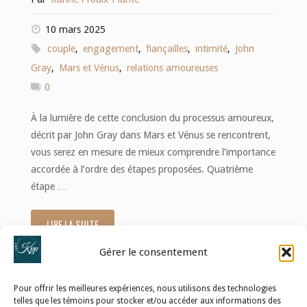
10 mars 2025
couple
,
engagement
,
fiançailles
,
intimité
,
John
Gray
,
Mars et Vénus
,
relations amoureuses
0
À la lumière de cette conclusion du processus amoureux,
décrit par John Gray dans Mars et Vénus se rencontrent,
vous serez en mesure de mieux comprendre l’importance
accordée à l’ordre des étapes proposées. Quatrième
étape …
LIRE LA SUITE
"Les
Gérer le consentement
dernières
étapes
Pour offrir les meilleures expériences, nous utilisons des technologies
telles que les témoins pour stocker et/ou accéder aux informations des