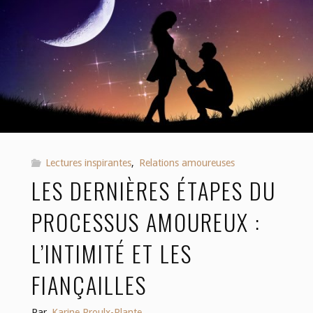
clés
pour
l’amour
de
soi
(Partie
Lectures inspirantes
,
Relations amoureuses
LES DERNIÈRES ÉTAPES DU
1)"
PROCESSUS AMOUREUX :
L’INTIMITÉ ET LES
FIANÇAILLES
Par
Karine Proulx-Plante