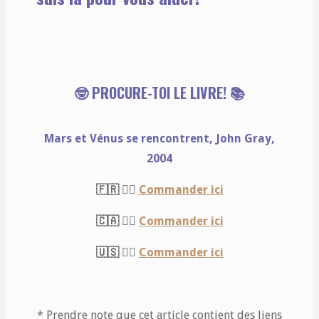
🤓
PROCURE-TOI LE LIVRE!
📚
Mars et Vénus se rencontrent, John Gray,
2004
🇫🇷 👉🏻
Commander ici
🇨🇦 👉🏻
Commander ici
🇺🇸 👉🏻
Commander ici
* Prendre note que cet article contient des liens