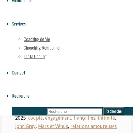
Les dernières étapes
Bibliothèque
du processus
Services
Coaching de Vie
Choaching Relationnel
amoureux : l’intimité
Theta Healing
Contact
et les fiançailles
Recherche
Par
Karine Proulx-Plante
10 mars 2025
10 mars
Recherche
Recherche pour:
2025
couple
,
engagement
,
fiançailles
,
intimité
,
John Gray
,
Mars et Vénus
,
relations amoureuses