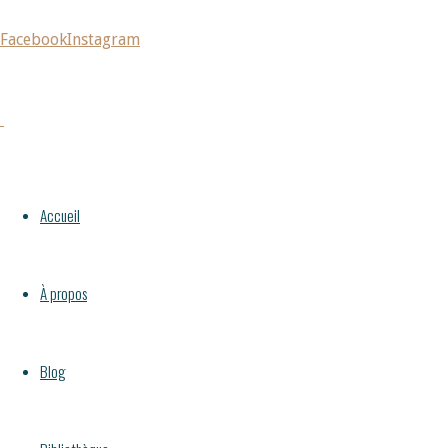
Facebook
Instagram
Accueil
Lectures inspirantes
Les dernières
Accueil
étapes du processus amoureux : l’intimité et les
fiançailles
À propos
Lectures inspirantes
,
Relations amoureuses
Blog